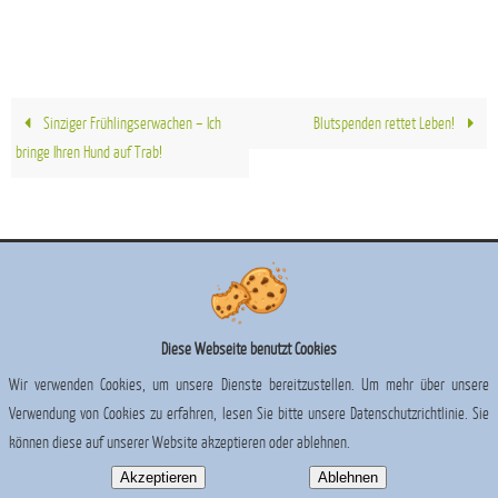
Sinziger Frühlingserwachen – Ich
Blutspenden rettet Leben!
bringe Ihren Hund auf Trab!
Rechtliches finden Sie im
Impressum
und im
Datenschutz
Präsentiert von
Nirvana
&
WordPress.
Diese Webseite benutzt Cookies
Wir verwenden Cookies, um unsere Dienste bereitzustellen. Um mehr über unsere
Verwendung von Cookies zu erfahren, lesen Sie bitte unsere Datenschutzrichtlinie. Sie
können diese auf unserer Website akzeptieren oder ablehnen.
Akzeptieren
Ablehnen