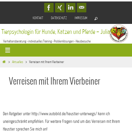
Zum
Inhalt
KONTAKT
DATENSCHUTZ
IMPRESSUM
springen
Tierpsychologin für Hunde, Katzen und Pferde – Julia Blüher
Verhaltensberatung - individuelles Training - Problemlösungen - Hausbesuche
Start
Aktuelles
Verreisen mit Ihrem Vierbeiner
Verreisen mit Ihrem Vierbeiner
Den Ratgeber unter http://www.autobild.de/haustier-unterwegs/ kann ich
uneingeschränkt empfehlen. Für weitere Fragen rund um das Verreisen mit Ihrem
Haustier sprechen Sie mich an!