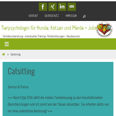
Zum
Inhalt
KONTAKT
DATENSCHUTZ
IMPRESSUM
springen
Tierpsychologin für Hunde, Katzen und Pferde – Julia Blüher
Verhaltensberatung - individuelles Training - Problemlösungen - Hausbesuche
Start
Catsitting
Catsitting
Service & Preise
+++ Nach §35a EStG zählt die mobile Tierbetreuung zu den haushaltsnahen
Dienstleistungen und ist somit von der Steuer absetzbar. Sie erhalten dafür von
mir eine ordentliche Rechnung! +++